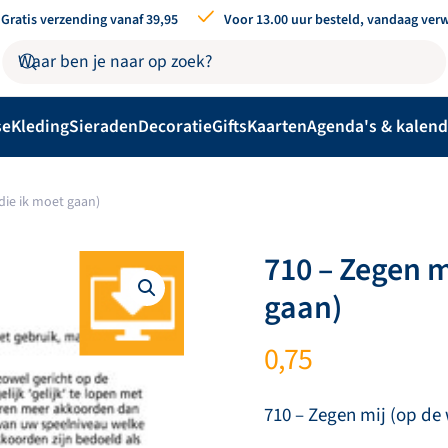
Gratis verzending vanaf 39,95
Voor 13.00 uur besteld, vandaag ver
se
Kleding
Sieraden
Decoratie
Gifts
Kaarten
Agenda's & kalend
die ik moet gaan)
710 – Zegen m
gaan)
0,75
710 – Zegen mij (op de