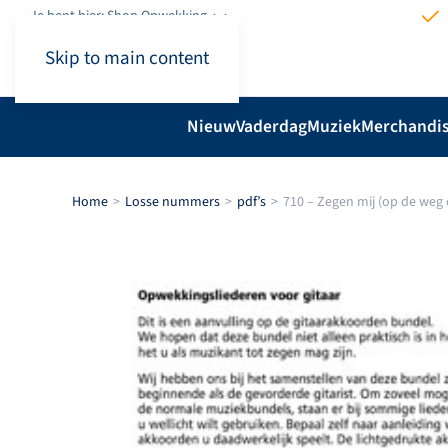
Je bent hier: Shop.Opwekking
Skip to main content
Nieuw
Vaderdag
Muziek
Merchandi
Home
Losse nummers
pdf’s
710 – Zegen mij (op de weg 