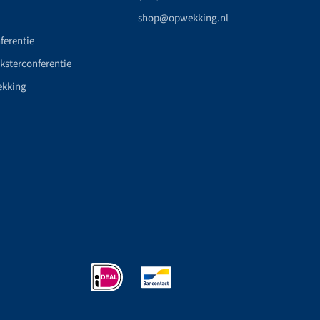
shop@opwekking.nl
ferentie
nksterconferentie
ekking
n