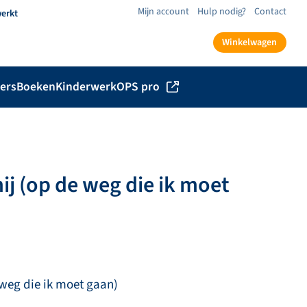
Mijn account
Hulp nodig?
Contact
werkt
Winkelwagen
ers
Boeken
Kinderwerk
OPS pro
ij (op de weg die ik moet
 weg die ik moet gaan)