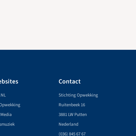
bsites
Contact
.NL
Stichting Opwekking
 Opwekking
Ruitenbeek 16
 Media
3881 LW Putten
smuziek
Nederland
(036) 845 67 67