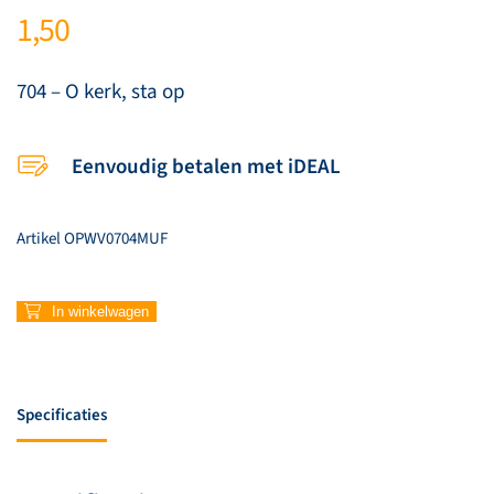
1,50
704 – O kerk, sta op
Eenvoudig betalen met iDEAL
Artikel
OPWV0704MUF
704
In winkelwagen
–
O
kerk,
sta
Specificaties
op
aantal