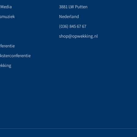
 Media
3881 LW Putten
smuziek
Nederland
(036) 845 67 67
shop@opwekking.nl
ferentie
nksterconferentie
ekking
n