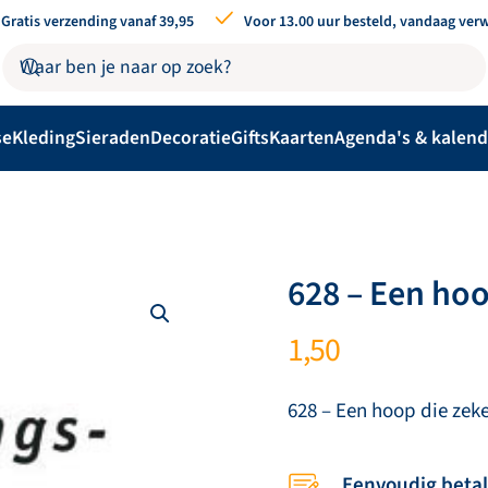
Gratis verzending vanaf 39,95
Voor 13.00 uur besteld, vandaag ver
se
Kleding
Sieraden
Decoratie
Gifts
Kaarten
Agenda's & kalend
628 – Een hoo
1,50
628 – Een hoop die zeke
Eenvoudig beta