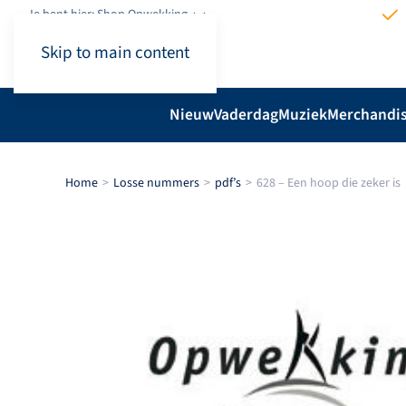
Je bent hier: Shop.Opwekking
Skip to main content
Nieuw
Vaderdag
Muziek
Merchandi
Home
Losse nummers
pdf’s
628 – Een hoop die zeker is