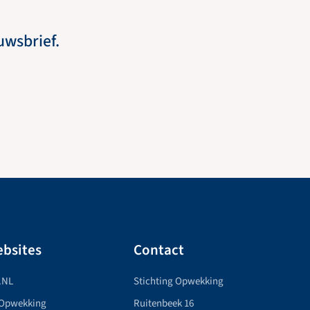
euwsbrief.
bsites
Contact
.NL
Stichting Opwekking
 Opwekking
Ruitenbeek 16