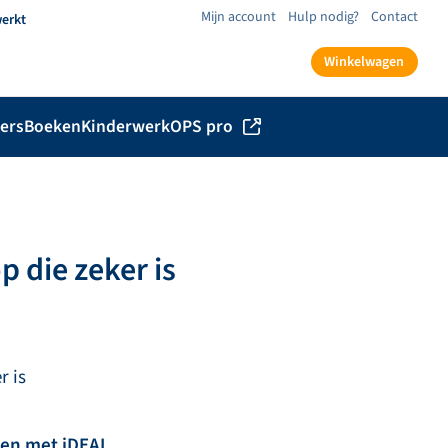
Mijn account
Hulp nodig?
Contact
werkt
Winkelwagen
ers
Boeken
Kinderwerk
OPS pro
p die zeker is
r is
len met iDEAL