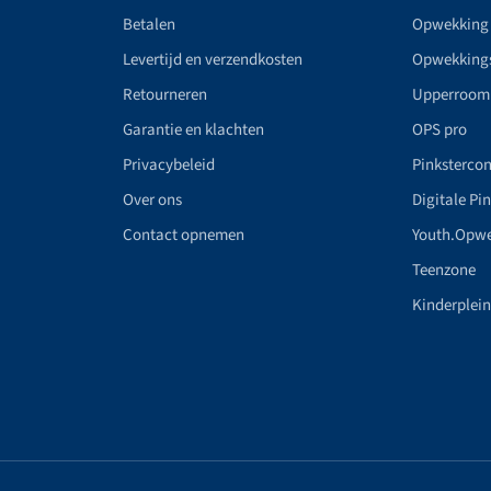
Betalen
Opwekking
Levertijd en verzendkosten
Opwekking
Retourneren
Upperroom
Garantie en klachten
OPS pro
Privacybeleid
Pinkstercon
Over ons
Digitale Pi
Contact opnemen
Youth.Opw
Teenzone
Kinderplei