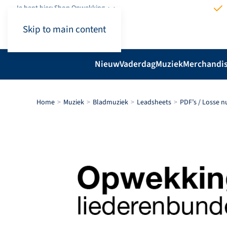
Je bent hier: Shop.Opwekking
Skip to main content
Nieuw
Vaderdag
Muziek
Merchandi
Home
Muziek
Bladmuziek
Leadsheets
PDF’s / Losse 