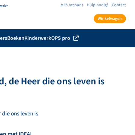
Mijn account
Hulp nodig?
Contact
werkt
Winkelwagen
ers
Boeken
Kinderwerk
OPS pro
d, de Heer die ons leven is
 die ons leven is
len met iDEAL