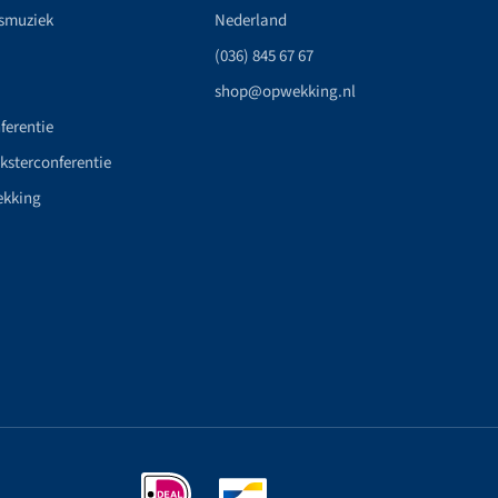
smuziek
Nederland
(036) 845 67 67
shop@opwekking.nl
ferentie
nksterconferentie
ekking
n