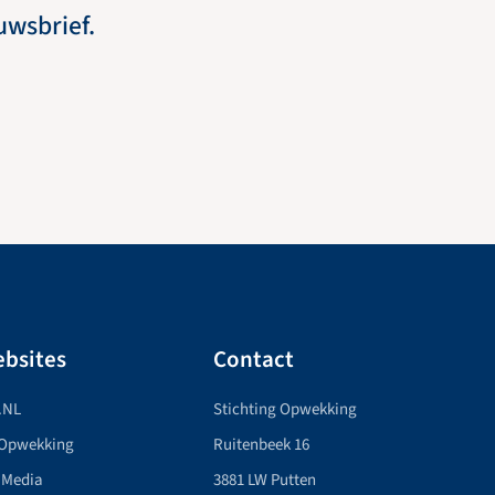
euwsbrief.
bsites
Contact
.NL
Stichting Opwekking
 Opwekking
Ruitenbeek 16
 Media
3881 LW Putten