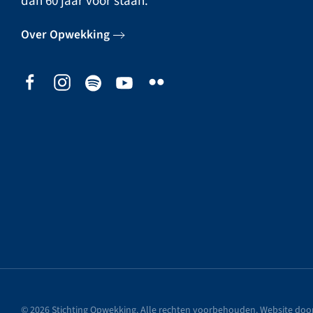
dan 60 jaar voor staan.
Over Opwekking
©
2026
Stichting Opwekking. Alle rechten voorbehouden. Website doo