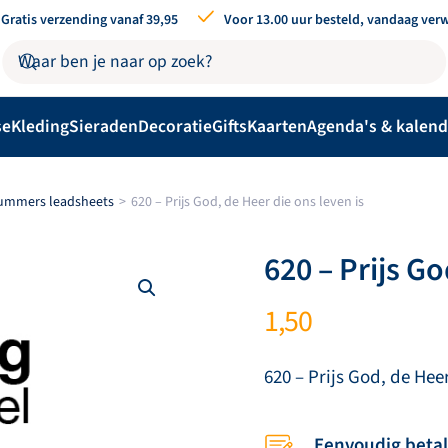
Gratis verzending vanaf 39,95
Voor 13.00 uur besteld, vandaag ver
se
Kleding
Sieraden
Decoratie
Gifts
Kaarten
Agenda's & kalend
nummers leadsheets
620 – Prijs God, de Heer die ons leven is
620 – Prijs Go
1,50
620 – Prijs God, de Heer
Eenvoudig beta