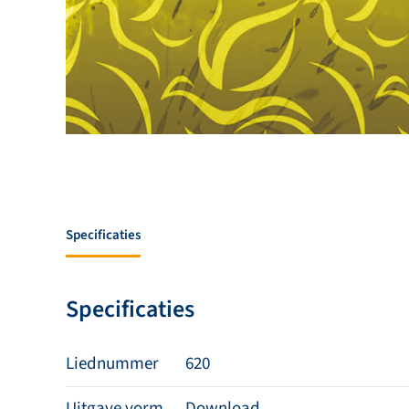
Specificaties
Specificaties
Liednummer
620
Uitgave vorm
Download