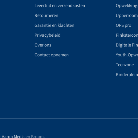
Levertijd en verzendkosten
Opwekking
Retourneren
Upperroom
Garantie en klachten
OPS pro
Privacybeleid
Pinkstercon
Over ons
Digitale Pi
Contact opnemen
Youth.Opw
Teenzone
Kinderplei
r
Aaron Media
en Broom
.