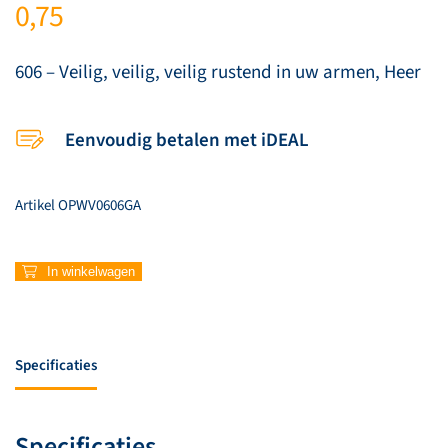
0,75
606 – Veilig, veilig, veilig rustend in uw armen, Heer
Eenvoudig betalen met iDEAL
Artikel
OPWV0606GA
606
In winkelwagen
–
Veilig,
veilig,
veilig
Specificaties
rustend
in
uw
Specificaties
armen,