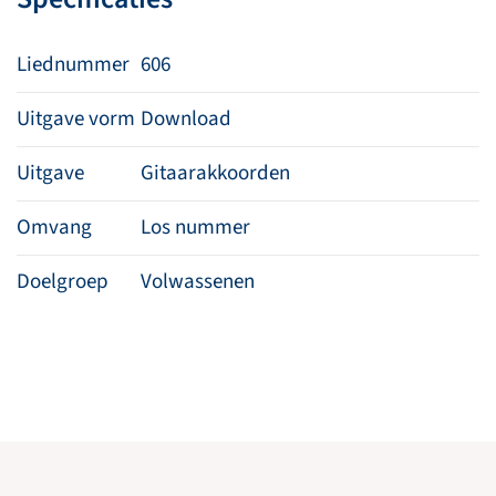
Heer
aantal
Liednummer
606
Uitgave vorm
Download
Uitgave
Gitaarakkoorden
Omvang
Los nummer
Doelgroep
Volwassenen