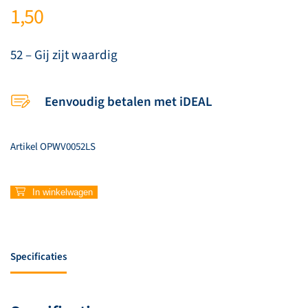
1,50
52 – Gij zijt waardig
Eenvoudig betalen met iDEAL
Artikel
OPWV0052LS
52
In winkelwagen
–
Gij
zijt
waardig
Specificaties
aantal