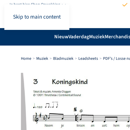
Je bent hier: Shop.Opwekking
Skip to main content
Nieuw
Vaderdag
Muziek
Merchandi
Home
Muziek
Bladmuziek
Leadsheets
PDF’s / Losse 