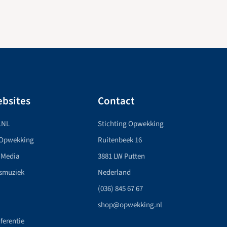
bsites
Contact
.NL
Stichting Opwekking
 Opwekking
Ruitenbeek 16
 Media
3881 LW Putten
smuziek
Nederland
(036) 845 67 67
shop@opwekking.nl
ferentie