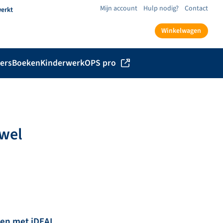
Mijn account
Hulp nodig?
Contact
werkt
Winkelwagen
ers
Boeken
Kinderwerk
OPS pro
 wel
len met iDEAL