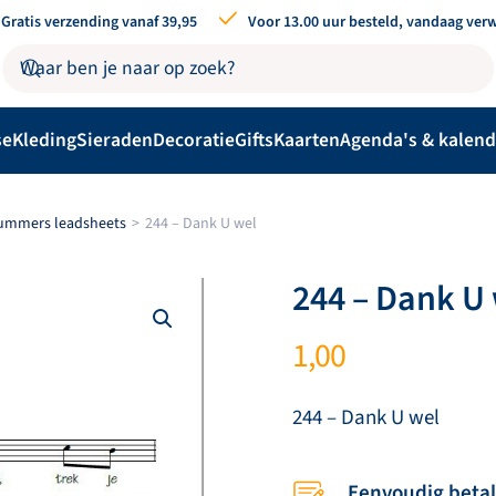
Gratis verzending vanaf 39,95
Voor 13.00 uur besteld, vandaag ver
se
Kleding
Sieraden
Decoratie
Gifts
Kaarten
Agenda's & kalend
nummers leadsheets
244 – Dank U wel
244 – Dank U
1,00
244 – Dank U wel
Eenvoudig beta