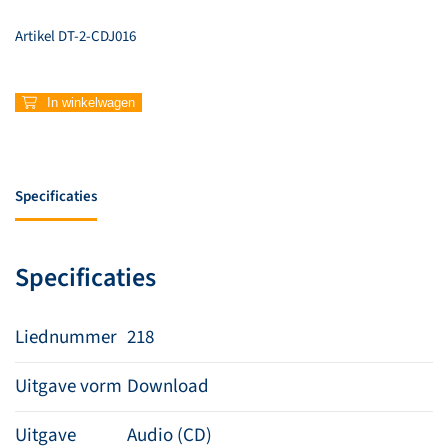
Artikel
DT-2-CDJ016
218
In winkelwagen
–
We
are
the
Specificaties
free
aantal
Specificaties
Liednummer
218
Uitgave vorm
Download
Uitgave
Audio (CD)