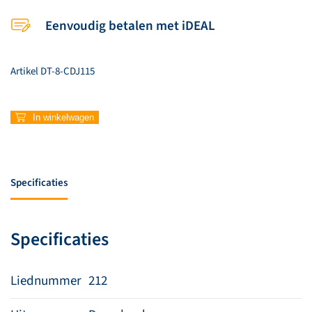
Eenvoudig betalen met iDEAL
Artikel
DT-8-CDJ115
212
In winkelwagen
–
God
is
able
Specificaties
(Instrumentaal)
aantal
Specificaties
Liednummer
212