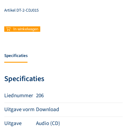
Artikel
DT-2-CDJ015
206
In winkelwagen
–
De
rots
waarop
Specificaties
ik
sta
aantal
Specificaties
Liednummer
206
Uitgave vorm
Download
Uitgave
Audio (CD)