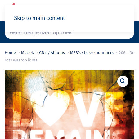
Winkelwagen
Skip to main content
Home
Muziek
CD’s / Albums
MP3’s / Losse nummers
206 – De
rots waarop ik sta