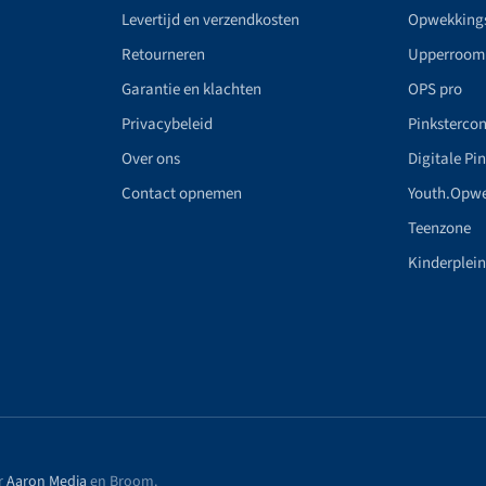
Levertijd en verzendkosten
Opwekking
Retourneren
Upperroom
Garantie en klachten
OPS pro
Privacybeleid
Pinkstercon
Over ons
Digitale Pi
Contact opnemen
Youth.Opw
Teenzone
Kinderplei
r
Aaron Media
en Broom
.