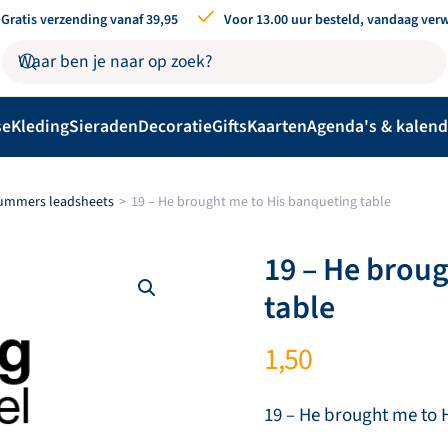
Gratis verzending vanaf 39,95
Voor 13.00 uur besteld, vandaag ver
se
Kleding
Sieraden
Decoratie
Gifts
Kaarten
Agenda's & kalend
nummers leadsheets
19 – He brought me to His banqueting table
19 – He brou
table
1,50
19 – He brought me to 