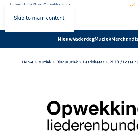
Je bent hier: Shop.Opwekking
Skip to main content
Nieuw
Vaderdag
Muziek
Merchandi
Home
Muziek
Bladmuziek
Leadsheets
PDF’s / Losse 