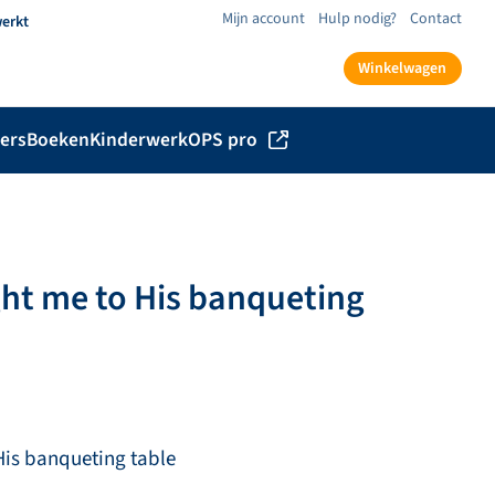
Mijn account
Hulp nodig?
Contact
werkt
Winkelwagen
ers
Boeken
Kinderwerk
OPS pro
ght me to His banqueting
His banqueting table