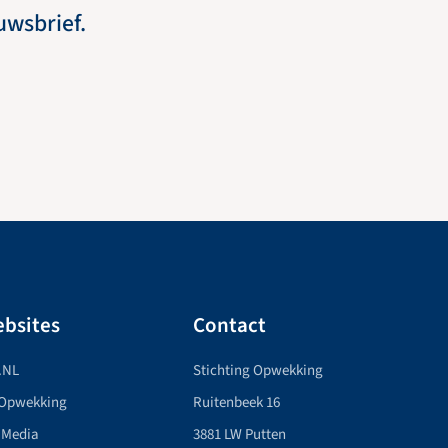
euwsbrief.
bsites
Contact
.NL
Stichting Opwekking
 Opwekking
Ruitenbeek 16
 Media
3881 LW Putten