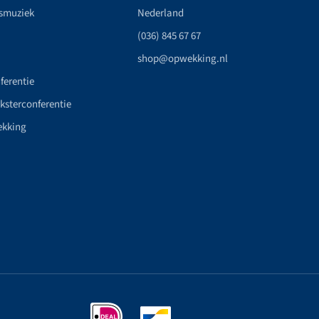
smuziek
Nederland
(036) 845 67 67
shop@opwekking.nl
ferentie
nksterconferentie
ekking
n