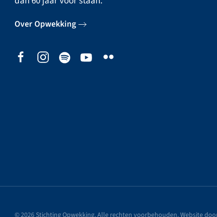
dan 60 jaar voor staan.
Over Opwekking
©
2026
Stichting Opwekking. Alle rechten voorbehouden. Website doo