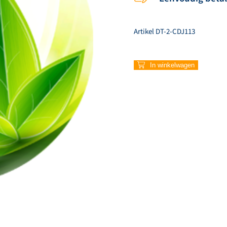
Artikel
DT-2-CDJ113
182
In winkelwagen
–
Number
One
(Instrumentaal)
aantal