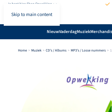
Je bent hier: Shop.Opwekking
Skip to main content
Nieuw
Vaderdag
Muziek
Merchandi
Home
Muziek
CD’s / Albums
MP3’s / Losse nummers
1