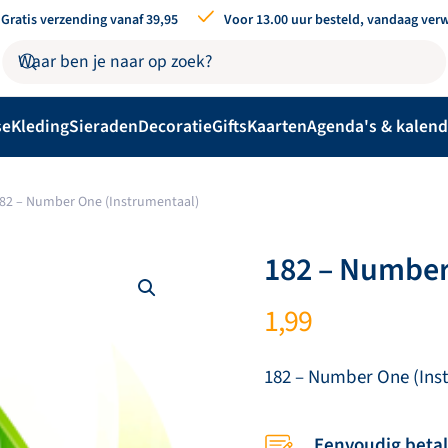
Gratis verzending vanaf 39,95
Voor 13.00 uur besteld, vandaag ver
se
Kleding
Sieraden
Decoratie
Gifts
Kaarten
Agenda's & kalend
82 – Number One (Instrumentaal)
182 – Number
1,99
182 – Number One (Inst
Eenvoudig beta