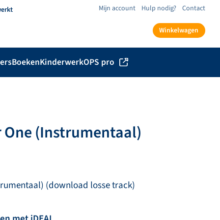
Mijn account
Hulp nodig?
Contact
werkt
Winkelwagen
ers
Boeken
Kinderwerk
OPS pro
 One (Instrumentaal)
rumentaal) (download losse track)
len met iDEAL