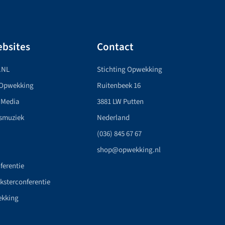
bsites
Contact
.NL
Stichting Opwekking
 Opwekking
Ruitenbeek 16
 Media
3881 LW Putten
smuziek
Nederland
(036) 845 67 67
shop@opwekking.nl
ferentie
nksterconferentie
ekking