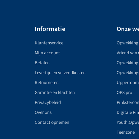
Informatie
Onze we
Klantenservice
Opwekking
Mijn account
Vriend van
Betalen
Opwekking
Levertijd en verzendkosten
Opwekking
Retourneren
Upperroom
Garantie en klachten
OPS pro
Privacybeleid
Pinkstercon
Over ons
Digitale Pi
Contact opnemen
Youth.Opw
Teenzone