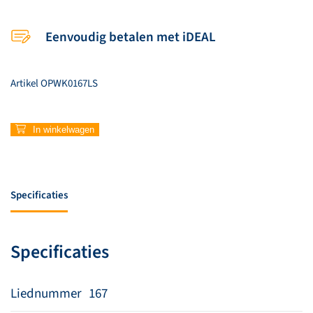
Eenvoudig betalen met iDEAL
Artikel
OPWK0167LS
167
In winkelwagen
–
Het
mosterdzaad
aantal
Specificaties
Specificaties
Liednummer
167