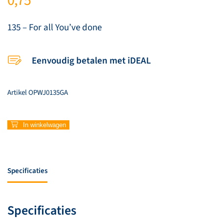
0,75
135 – For all You’ve done
Eenvoudig betalen met iDEAL
Artikel
OPWJ0135GA
135
In winkelwagen
–
For
all
You've
Specificaties
done
aantal
Specificaties