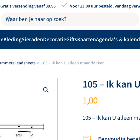
Gratis verzending vanaf 39,95
Voor 13.00 uur besteld, vandaag ver
se
Kleding
Sieraden
Decoratie
Gifts
Kaarten
Agenda's & kalend
nummers leadsheets
105 – Ik kan U alleen maar danken
105 – Ik kan 
1,00
105 – Ik kan U alleen 
Eenvoudig beta