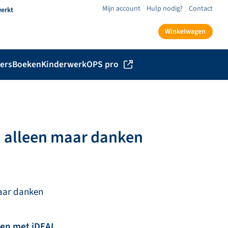
Mijn account
Hulp nodig?
Contact
werkt
Winkelwagen
ers
Boeken
Kinderwerk
OPS pro
U alleen maar danken
maar danken
len met iDEAL