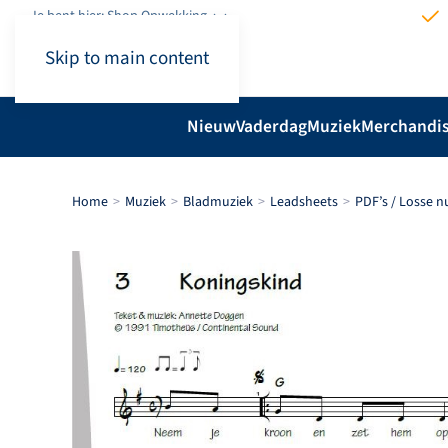
Je bent hier: Shop.Opwekking
Skip to main content
Nieuw
Vaderdag
Muziek
Merchandi
Home
Muziek
Bladmuziek
Leadsheets
PDF’s / Losse 