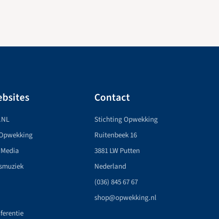
bsites
Contact
.NL
Stichting Opwekking
 Opwekking
Ruitenbeek 16
 Media
3881 LW Putten
smuziek
Nederland
(036) 845 67 67
shop@opwekking.nl
ferentie